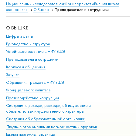
Национальный исследовательский университет «Высшая школа
экономики»
→
О Вышке
→
Преподаватели и сотрудники
О ВЫШКЕ
ОБ
Цифры и факты
Ли
Руководство и структура
Дов
Устойчивое развитие в НИУ ВШЭ
Ол
Преподаватели и сотрудники
При
Корпуса и общежития
Вы
Закупки
При
Обращения граждан в НИУ ВШЭ
Ас
Фонд целевого капитала
До
Противодействие коррупции
Цен
Сведения о доходах, расходах, об имуществе и
Би
обязательствах имущественного характера
Об
Сведения об образовательной организации
Обр
Людям с ограниченными возможностями здоровья
Единая платежная страница