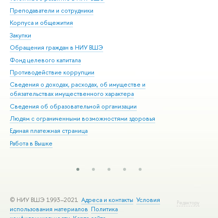
Преподаватели и сотрудники
При
Корпуса и общежития
Вы
Закупки
При
Обращения граждан в НИУ ВШЭ
Ас
Фонд целевого капитала
До
Противодействие коррупции
Цен
Сведения о доходах, расходах, об имуществе и
Би
обязательствах имущественного характера
Об
Сведения об образовательной организации
Обр
Людям с ограниченными возможностями здоровья
Единая платежная страница
Работа в Вышке
© НИУ ВШЭ 1993–2021
Адреса и контакты
Условия
Редактору
использования материалов
Политика