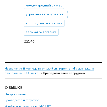
международный бизнес
управление конкурентоспособностью
водородная энергетика
атомная энергетика
22143
Национальный исследовательский университет «Высшая школа
экономики»
→
О Вышке
→
Преподаватели и сотрудники
О ВЫШКЕ
ОБ
Цифры и факты
Ли
Руководство и структура
Дов
Устойчивое развитие в НИУ ВШЭ
Ол