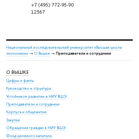
+7 (495) 772-95-90
12367
Национальный исследовательский университет «Высшая школа
экономики»
→
О Вышке
→
Преподаватели и сотрудники
О ВЫШКЕ
ОБ
Цифры и факты
Ли
Руководство и структура
Дов
Устойчивое развитие в НИУ ВШЭ
Ол
Преподаватели и сотрудники
При
Корпуса и общежития
Вы
Закупки
При
Обращения граждан в НИУ ВШЭ
Ас
Фонд целевого капитала
До