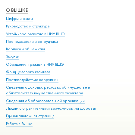
О ВЫШКЕ
ОБ
Цифры и факты
Ли
Руководство и структура
Дов
Устойчивое развитие в НИУ ВШЭ
Ол
Преподаватели и сотрудники
При
Корпуса и общежития
Вы
Закупки
При
Обращения граждан в НИУ ВШЭ
Ас
Фонд целевого капитала
До
Противодействие коррупции
Цен
Сведения о доходах, расходах, об имуществе и
Би
обязательствах имущественного характера
Об
Сведения об образовательной организации
Обр
Людям с ограниченными возможностями здоровья
Единая платежная страница
Работа в Вышке