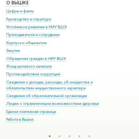
О ВЫШКЕ
ОБ
Цифры и факты
Ли
Руководство и структура
Дов
Устойчивое развитие в НИУ ВШЭ
Ол
Преподаватели и сотрудники
При
Корпуса и общежития
Вы
Закупки
При
Обращения граждан в НИУ ВШЭ
Ас
Фонд целевого капитала
До
Противодействие коррупции
Цен
Сведения о доходах, расходах, об имуществе и
Би
обязательствах имущественного характера
Об
Сведения об образовательной организации
Обр
Людям с ограниченными возможностями здоровья
Единая платежная страница
Работа в Вышке