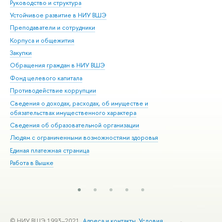
Руководство и структура
Дов
Устойчивое развитие в НИУ ВШЭ
Ол
Преподаватели и сотрудники
При
Корпуса и общежития
Вы
Закупки
При
Обращения граждан в НИУ ВШЭ
Ас
Фонд целевого капитала
До
Противодействие коррупции
Цен
Сведения о доходах, расходах, об имуществе и
Би
обязательствах имущественного характера
Об
Сведения об образовательной организации
Обр
Людям с ограниченными возможностями здоровья
Единая платежная страница
Работа в Вышке
© НИУ ВШЭ 1993–2021
Адреса и контакты
Условия