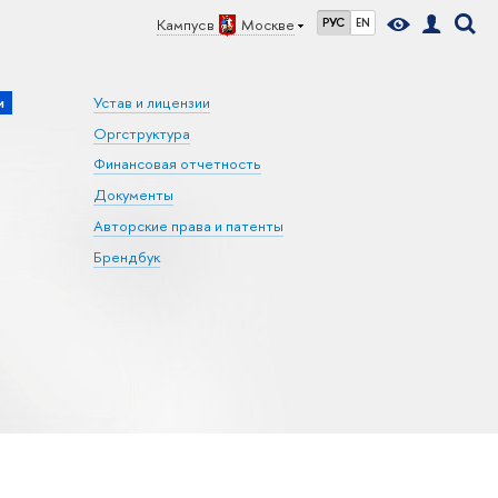
Кампус в
Москве
РУС
EN
и
Устав и лицензии
Оргструктура
Финансовая отчетность
Документы
Авторские права и патенты
Брендбук