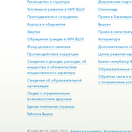
Руководство и структура
Довузовская подго
Устойчивое развитие в НИУ ВШЭ
Олимпиады
Преподаватели и сотрудники
Прием в бакалаври
Корпуса и общежития
Вышка+
Закупки
Прием в магистрат
Обращения граждан в НИУ ВШЭ
Аспирантура
Фонд целевого капитала
Дополнительное о
Противодействие коррупции
Центр развития ка
Сведения о доходах, расходах, об
Бизнес-инкубатор
имуществе и обязательствах
Образовательные 
имущественного характера
Обратная связь и 
Сведения об образовательной
с получателями усл
организации
Людям с ограниченными
возможностями здоровья
Единая платежная страница
Работа в Вышке
© НИУ ВШЭ 1993–2021
Адреса и контакты
Условия исполь