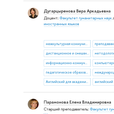
Дугарцыренова Вера Аркадьевна
Доцент:
Факультет гуманитарных наук
иностранных языков
межкультурная коммуникация
дистанционное и смешанное обучение
информационно-коммуникационные технологии в образовании
педагогическое образование
междунаро
Английский для академических целей
Парамонова Елена Владимировна
Старший преподаватель:
Факультет гу