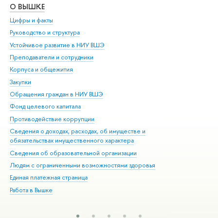
О ВЫШКЕ
ОБ
Цифры и факты
Ли
Руководство и структура
Дов
Устойчивое развитие в НИУ ВШЭ
Ол
Преподаватели и сотрудники
При
Корпуса и общежития
Вы
Закупки
При
Обращения граждан в НИУ ВШЭ
Ас
Фонд целевого капитала
До
Противодействие коррупции
Цен
Сведения о доходах, расходах, об имуществе и
Би
обязательствах имущественного характера
Об
Сведения об образовательной организации
Обр
Людям с ограниченными возможностями здоровья
Единая платежная страница
Работа в Вышке