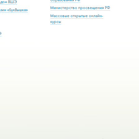
й дом ВШЭ
Министерство просвещения РФ
зин «БукВышка»
Массовые открытые онлайн-
курсы
Э