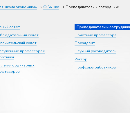
ая школа экономики»
О Вышке
Преподаватели и сотрудники
еный совет
Преподаватели и сотрудник
блюдательный совет
Почетные профессора
печительский совет
Президент
служенные профессора и
Научный руководитель
ботники
Ректор
ллегия ординарных
Профсоюз работников
офессоров