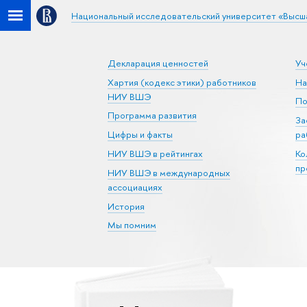
Национальный исследовательский университет «Высш
Декларация ценностей
Уч
Хартия (кодекс этики) работников
На
НИУ ВШЭ
По
Программа развития
За
Цифры и факты
ра
НИУ ВШЭ в рейтингах
Ко
пр
НИУ ВШЭ в международных
ассоциациях
История
Мы помним