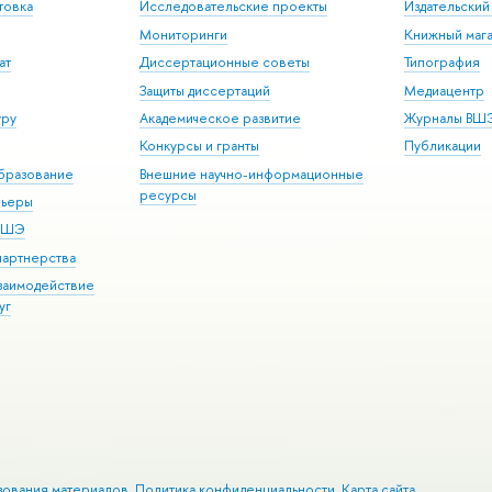
товка
Исследовательские проекты
Издательски
Мониторинги
Книжный мага
ат
Диссертационные советы
Типография
Защиты диссертаций
Медиацентр
уру
Академическое развитие
Журналы ВШ
Конкурсы и гранты
Публикации
бразование
Внешние научно-информационные
ресурсы
рьеры
 ВШЭ
партнерства
взаимодействие
уг
зования материалов
Политика конфиденциальности
Карта сайта