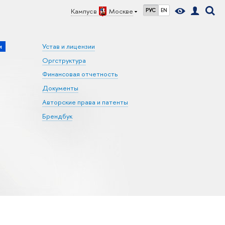
Кампус в
Москве
РУС
EN
и
Устав и лицензии
Оргструктура
Финансовая отчетность
Документы
Авторские права и патенты
Брендбук