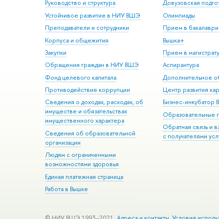
Руководство и структура
Довузовская подго
Устойчивое развитие в НИУ ВШЭ
Олимпиады
Преподаватели и сотрудники
Прием в бакалаври
Корпуса и общежития
Вышка+
Закупки
Прием в магистрат
Обращения граждан в НИУ ВШЭ
Аспирантура
Фонд целевого капитала
Дополнительное о
Противодействие коррупции
Центр развития ка
Сведения о доходах, расходах, об
Бизнес-инкубатор
имуществе и обязательствах
Образовательные 
имущественного характера
Обратная связь и 
Сведения об образовательной
с получателями усл
организации
Людям с ограниченными
возможностями здоровья
Единая платежная страница
Работа в Вышке
© НИУ ВШЭ 1993–2021
Адреса и контакты
Условия исполь