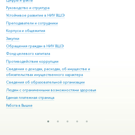
Цифры и факты
Ли
Руководство и структура
Дов
Устойчивое развитие в НИУ ВШЭ
Ол
Преподаватели и сотрудники
При
Корпуса и общежития
Вы
Закупки
При
Обращения граждан в НИУ ВШЭ
Ас
Фонд целевого капитала
До
Противодействие коррупции
Цен
Сведения о доходах, расходах, об имуществе и
Би
обязательствах имущественного характера
Об
Сведения об образовательной организации
Обр
Людям с ограниченными возможностями здоровья
Единая платежная страница
Работа в Вышке