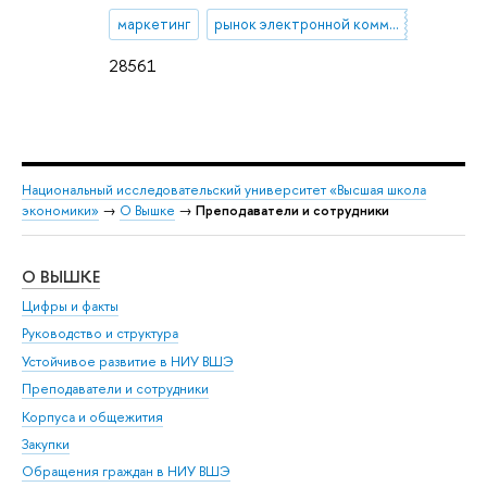
маркетинг
рынок электронной коммерции
28561
Национальный исследовательский университет «Высшая школа
экономики»
→
О Вышке
→
Преподаватели и сотрудники
О ВЫШКЕ
ОБ
Цифры и факты
Ли
Руководство и структура
Дов
Устойчивое развитие в НИУ ВШЭ
Ол
Преподаватели и сотрудники
При
Корпуса и общежития
Вы
Закупки
При
Обращения граждан в НИУ ВШЭ
Ас