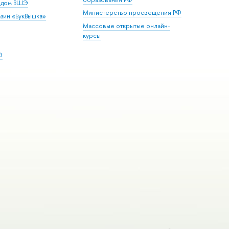
й дом ВШЭ
Министерство просвещения РФ
зин «БукВышка»
Массовые открытые онлайн-
курсы
Э