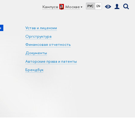
Кампус в
Москве
РУС
EN
и
Устав и лицензии
Оргструктура
Финансовая отчетность
Документы
Авторские права и патенты
Брендбук