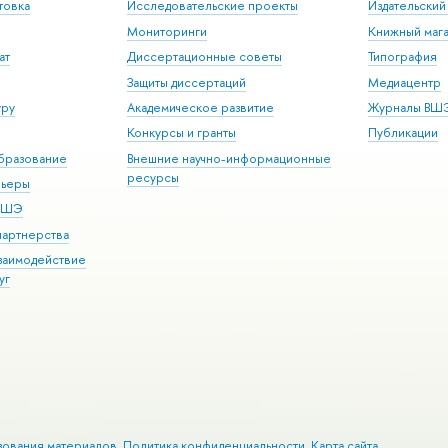
товка
Исследовательские проекты
Издательски
Мониторинги
Книжный мага
ат
Диссертационные советы
Типография
Защиты диссертаций
Медиацентр
уру
Академическое развитие
Журналы ВШ
Конкурсы и гранты
Публикации
бразование
Внешние научно-информационные
ресурсы
рьеры
 ВШЭ
партнерства
взаимодействие
уг
зования материалов
Политика конфиденциальности
Карта сайта