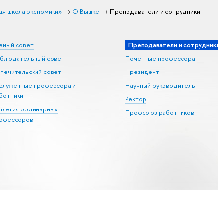
ая школа экономики»
О Вышке
Преподаватели и сотрудники
еный совет
Преподаватели и сотрудник
блюдательный совет
Почетные профессора
печительский совет
Президент
служенные профессора и
Научный руководитель
ботники
Ректор
ллегия ординарных
Профсоюз работников
офессоров