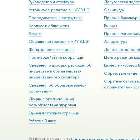
Руководство и структура
Довузовская подго
Устойчивое развитие в НИУ ВШЭ
Олимпиады
Преподаватели и сотрудники
Прием в бакалаври
Корпуса и общежития
Вышка+
Закупки
Прием в магистрат
Обращения граждан в НИУ ВШЭ
Аспирантура
Фонд целевого капитала
Дополнительное о
Противодействие коррупции
Центр развития ка
Сведения о доходах, расходах, об
Бизнес-инкубатор
имуществе и обязательствах
Образовательные 
имущественного характера
Обратная связь и 
Сведения об образовательной
с получателями усл
организации
Людям с ограниченными
возможностями здоровья
Единая платежная страница
Работа в Вышке
© НИУ ВШЭ 1993–2021
Адреса и контакты
Условия исполь