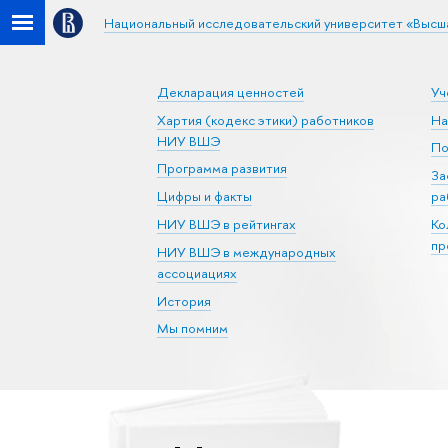
Национальный исследовательский университет «Высш
Декларация ценностей
Уч
Хартия (кодекс этики) работников
На
НИУ ВШЭ
По
Программа развития
За
Цифры и факты
ра
НИУ ВШЭ в рейтингах
Ко
пр
НИУ ВШЭ в международных
ассоциациях
История
Мы помним