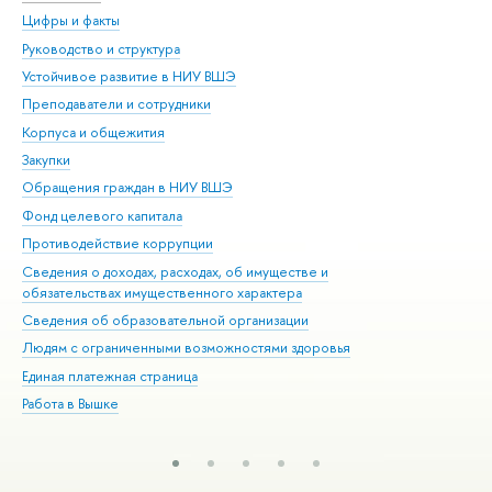
Цифры и факты
Ли
Руководство и структура
Дов
Устойчивое развитие в НИУ ВШЭ
Ол
Преподаватели и сотрудники
При
Корпуса и общежития
Вы
Закупки
При
Обращения граждан в НИУ ВШЭ
Ас
Фонд целевого капитала
До
Противодействие коррупции
Цен
Сведения о доходах, расходах, об имуществе и
Би
обязательствах имущественного характера
Об
Сведения об образовательной организации
Обр
Людям с ограниченными возможностями здоровья
Единая платежная страница
Работа в Вышке