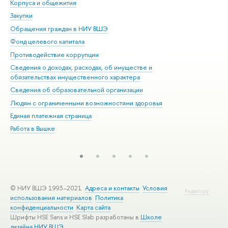
Корпуса и общежития
Вы
Закупки
При
Обращения граждан в НИУ ВШЭ
Ас
Фонд целевого капитала
До
Противодействие коррупции
Цен
Сведения о доходах, расходах, об имуществе и
Би
обязательствах имущественного характера
Об
Сведения об образовательной организации
Обр
Людям с ограниченными возможностями здоровья
Единая платежная страница
Работа в Вышке
© НИУ ВШЭ 1993–2021
Адреса и контакты
Условия
Редактору
использования материалов
Политика
конфиденциальности
Карта сайта
Шрифты HSE Sans и HSE Slab разработаны в
Школе
дизайна НИУ ВШЭ