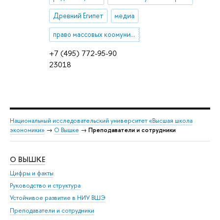
Древний Египет
медиа
право массовых коомуникаций
+7 (495) 772-95-90
23018
Национальный исследовательский университет «Высшая школа
экономики»
→
О Вышке
→
Преподаватели и сотрудники
О ВЫШКЕ
ОБ
Цифры и факты
Ли
Руководство и структура
Дов
Устойчивое развитие в НИУ ВШЭ
Ол
Преподаватели и сотрудники
При