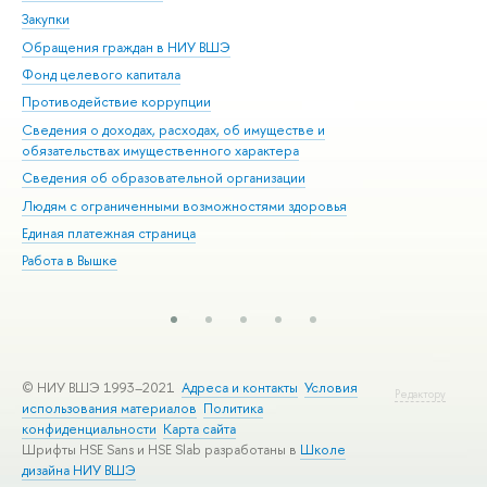
Закупки
При
Обращения граждан в НИУ ВШЭ
Ас
Фонд целевого капитала
До
Противодействие коррупции
Цен
Сведения о доходах, расходах, об имуществе и
Би
обязательствах имущественного характера
Об
Сведения об образовательной организации
Обр
Людям с ограниченными возможностями здоровья
Единая платежная страница
Работа в Вышке
© НИУ ВШЭ 1993–2021
Адреса и контакты
Условия
Редактору
использования материалов
Политика
конфиденциальности
Карта сайта
Шрифты HSE Sans и HSE Slab разработаны в
Школе
дизайна НИУ ВШЭ