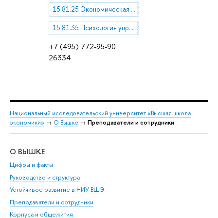
15.81.25 Экономическая психология
15.81.35 Психология управления
+7 (495) 772-95-90
26334
Национальный исследовательский университет «Высшая школа
экономики»
→
О Вышке
→
Преподаватели и сотрудники
О ВЫШКЕ
ОБ
Цифры и факты
Ли
Руководство и структура
Дов
Устойчивое развитие в НИУ ВШЭ
Ол
Преподаватели и сотрудники
При
Корпуса и общежития
Вы