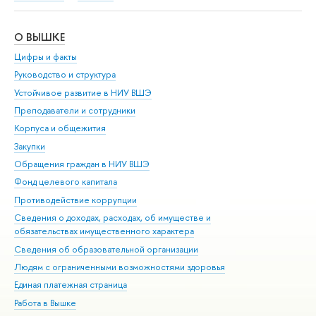
О ВЫШКЕ
ОБ
Цифры и факты
Ли
Руководство и структура
Дов
Устойчивое развитие в НИУ ВШЭ
Ол
Преподаватели и сотрудники
При
Корпуса и общежития
Вы
Закупки
При
Обращения граждан в НИУ ВШЭ
Ас
Фонд целевого капитала
До
Противодействие коррупции
Цен
Сведения о доходах, расходах, об имуществе и
Би
обязательствах имущественного характера
Об
Сведения об образовательной организации
Обр
Людям с ограниченными возможностями здоровья
Единая платежная страница
Работа в Вышке