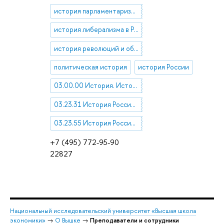
история парламентаризма в России
история либерализма в России
история революций и общественных движений
политическая история
история России
03.00.00 История. Исторические науки
03.23.31 История России нового времени (XVII в. - XIX в)
03.23.55 История России новейшего времени (с XX в.)
+7 (495) 772-95-90
22827
Национальный исследовательский университет «Высшая школа
экономики»
→
О Вышке
→
Преподаватели и сотрудники