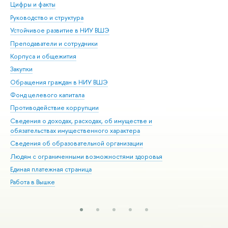
Цифры и факты
Ли
Руководство и структура
Дов
Устойчивое развитие в НИУ ВШЭ
Ол
Преподаватели и сотрудники
При
Корпуса и общежития
Вы
Закупки
При
Обращения граждан в НИУ ВШЭ
Ас
Фонд целевого капитала
До
Противодействие коррупции
Цен
Сведения о доходах, расходах, об имуществе и
Би
обязательствах имущественного характера
Об
Сведения об образовательной организации
Обр
Людям с ограниченными возможностями здоровья
Единая платежная страница
Работа в Вышке