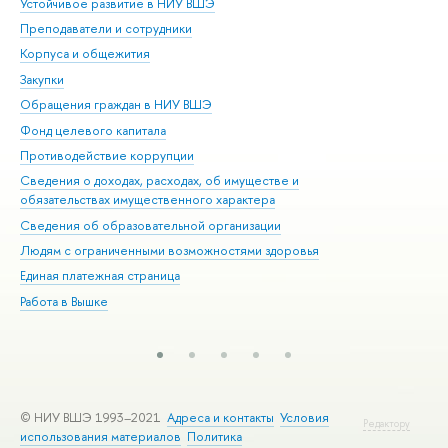
Устойчивое развитие в НИУ ВШЭ
Ол
Преподаватели и сотрудники
При
Корпуса и общежития
Вы
Закупки
При
Обращения граждан в НИУ ВШЭ
Ас
Фонд целевого капитала
До
Противодействие коррупции
Цен
Сведения о доходах, расходах, об имуществе и
Би
обязательствах имущественного характера
Об
Сведения об образовательной организации
Обр
Людям с ограниченными возможностями здоровья
Единая платежная страница
Работа в Вышке
© НИУ ВШЭ 1993–2021
Адреса и контакты
Условия
Редактору
использования материалов
Политика