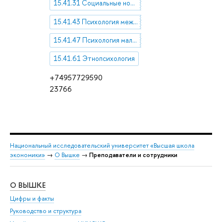
15.41.31 Социальные нормы и ценности
15.41.43 Психология межличностных отношений
15.41.47 Психология малых групп и коллективов
15.41.61 Этнопсихология
+74957729590
23766
Национальный исследовательский университет «Высшая школа
экономики»
→
О Вышке
→
Преподаватели и сотрудники
О ВЫШКЕ
ОБ
Цифры и факты
Ли
Руководство и структура
Дов