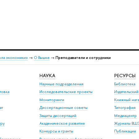
ола экономики»
→
О Вышке
→
Преподаватели и сотрудники
НАУКА
РЕСУРСЫ
Научные подразделения
Библиотека
товка
Исследовательские проекты
Издательски
Мониторинги
Книжный мага
ат
Диссертационные советы
Типография
Защиты диссертаций
Медиацентр
уру
Академическое развитие
Журналы ВШ
Конкурсы и гранты
Публикации