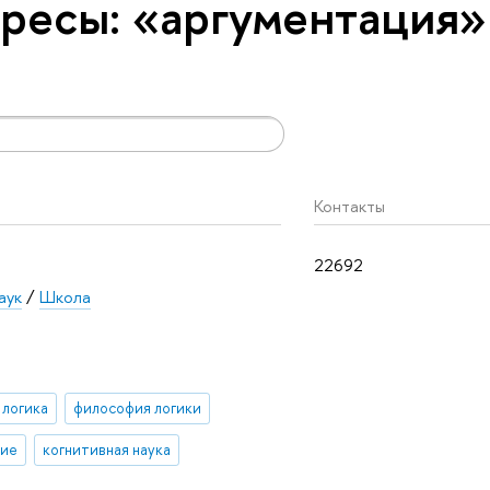
ресы: «аргументация»
Контакты
22692
аук
/
Школа
 логика
философия логики
ние
когнитивная наука