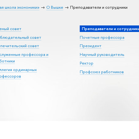
ая школа экономики»
О Вышке
Преподаватели и сотрудники
еный совет
Преподаватели и сотрудник
блюдательный совет
Почетные профессора
печительский совет
Президент
служенные профессора и
Научный руководитель
ботники
Ректор
ллегия ординарных
Профсоюз работников
офессоров