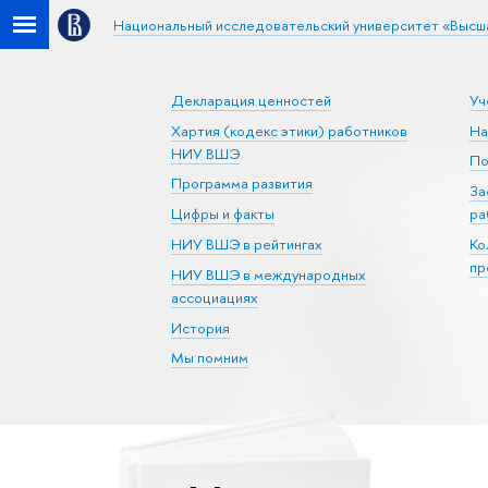
Национальный исследовательский университет «Высш
Декларация ценностей
Уч
Хартия (кодекс этики) работников
На
НИУ ВШЭ
По
Программа развития
За
Цифры и факты
ра
НИУ ВШЭ в рейтингах
Ко
пр
НИУ ВШЭ в международных
ассоциациях
История
Мы помним