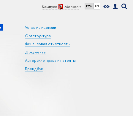
Кампус в
Москве
РУС
EN
и
Устав и лицензии
Оргструктура
Финансовая отчетность
Документы
Авторские права и патенты
Брендбук