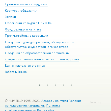
Преподаватели и сотрудники
При
Корпуса и общежития
Вы
Закупки
При
Обращения граждан в НИУ ВШЭ
Ас
Фонд целевого капитала
До
Противодействие коррупции
Цен
Сведения о доходах, расходах, об имуществе и
Би
обязательствах имущественного характера
Об
Сведения об образовательной организации
Обр
Людям с ограниченными возможностями здоровья
Единая платежная страница
Работа в Вышке
© НИУ ВШЭ 1993–2021
Адреса и контакты
Условия
Редактору
использования материалов
Политика
конфиденциальности
Карта сайта