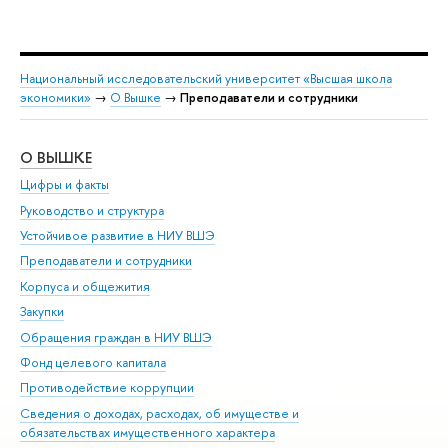
Национальный исследовательский университет «Высшая школа
экономики»
→
О Вышке
→
Преподаватели и сотрудники
О ВЫШКЕ
ОБ
Цифры и факты
Ли
Руководство и структура
Дов
Устойчивое развитие в НИУ ВШЭ
Ол
Преподаватели и сотрудники
При
Корпуса и общежития
Вы
Закупки
При
Обращения граждан в НИУ ВШЭ
Ас
Фонд целевого капитала
До
Противодействие коррупции
Цен
Сведения о доходах, расходах, об имуществе и
Би
обязательствах имущественного характера
Об