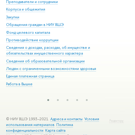
Преподаватели и сотрудники
При
Корпуса и общежития
Вы
Закупки
При
Обращения граждан в НИУ ВШЭ
Ас
Фонд целевого капитала
До
Противодействие коррупции
Цен
Сведения о доходах, расходах, об имуществе и
Би
обязательствах имущественного характера
Об
Сведения об образовательной организации
Обр
Людям с ограниченными возможностями здоровья
Единая платежная страница
Работа в Вышке
© НИУ ВШЭ 1993–2021
Адреса и контакты
Условия
Редактору
использования материалов
Политика
конфиденциальности
Карта сайта