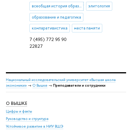
всеобщая история образования и педагогической мысли
элитология
образование и педагогика
компаративистика
места памяти
7 (495) 772 95 90
22827
Национальный исследовательский университет «Высшая школа
экономики»
→
О Вышке
→
Преподаватели и сотрудники
О ВЫШКЕ
ОБ
Цифры и факты
Ли
Руководство и структура
Дов
Устойчивое развитие в НИУ ВШЭ
Ол