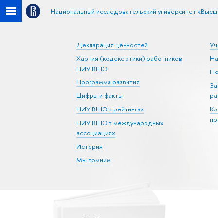
Национальный исследовательский университет «Высш
Декларация ценностей
Уч
Хартия (кодекс этики) работников
На
НИУ ВШЭ
По
Программа развития
За
Цифры и факты
ра
НИУ ВШЭ в рейтингах
Ко
пр
НИУ ВШЭ в международных
ассоциациях
История
Мы помним