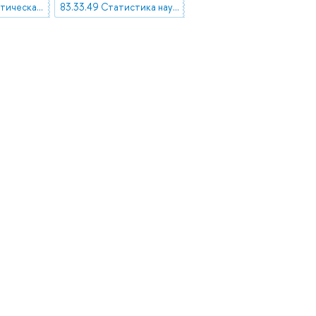
83.03.02 Статистическая методология
83.33.49 Статистика науки