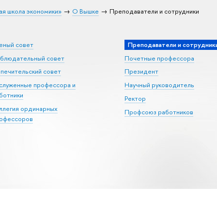
ая школа экономики»
О Вышке
Преподаватели и сотрудники
еный совет
Преподаватели и сотрудник
блюдательный совет
Почетные профессора
печительский совет
Президент
служенные профессора и
Научный руководитель
ботники
Ректор
ллегия ординарных
Профсоюз работников
офессоров