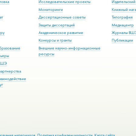
товка
Исследовательские проекты
Издательски
Мониторинги
Книжный мага
ат
Диссертационные советы
Типография
Защиты диссертаций
Медиацентр
уру
Академическое развитие
Журналы ВШ
Конкурсы и гранты
Публикации
бразование
Внешние научно-информационные
ресурсы
рьеры
 ВШЭ
партнерства
взаимодействие
уг
зования материалов
Политика конфиденциальности
Карта сайта