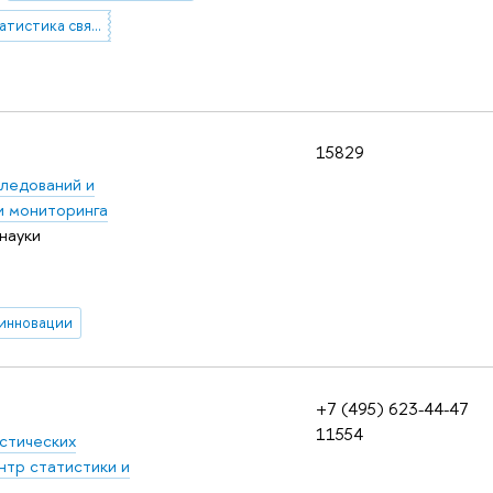
83.31.33 Статистика связи
15829
следований и
и мониторинга
науки
инновации
+7 (495) 623-44-47
11554
стических
нтр статистики и