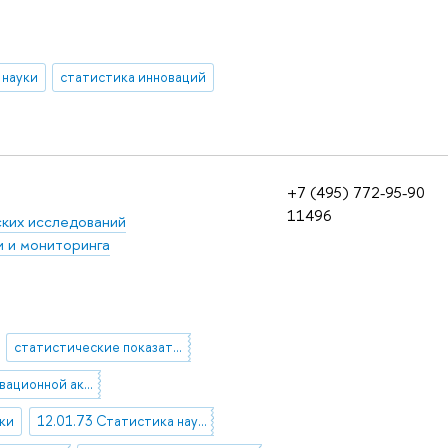
 науки
статистика инноваций
+7 (495) 772-95-90
11496
ских исследований
и и мониторинга
статистические показатели инновационной деятельности
анализ инновационной активности предприятий, ресурсов и результатов иновационной деятельности
уки
12.01.73 Статистика науки