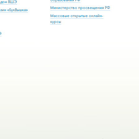
й дом ВШЭ
Министерство просвещения РФ
зин «БукВышка»
Массовые открытые онлайн-
курсы
Э