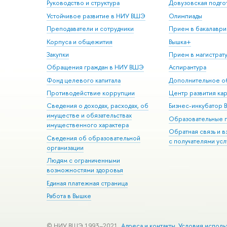
Руководство и структура
Довузовская подго
Устойчивое развитие в НИУ ВШЭ
Олимпиады
Преподаватели и сотрудники
Прием в бакалаври
Корпуса и общежития
Вышка+
Закупки
Прием в магистрат
Обращения граждан в НИУ ВШЭ
Аспирантура
Фонд целевого капитала
Дополнительное о
Противодействие коррупции
Центр развития ка
Сведения о доходах, расходах, об
Бизнес-инкубатор
имуществе и обязательствах
Образовательные 
имущественного характера
Обратная связь и 
Сведения об образовательной
с получателями усл
организации
Людям с ограниченными
возможностями здоровья
Единая платежная страница
Работа в Вышке
© НИУ ВШЭ 1993–2021
Адреса и контакты
Условия исполь