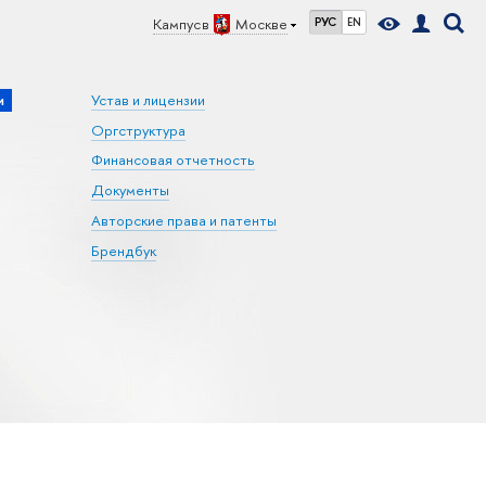
Кампус в
Москве
РУС
EN
и
Устав и лицензии
Оргструктура
Финансовая отчетность
Документы
Авторские права и патенты
Брендбук