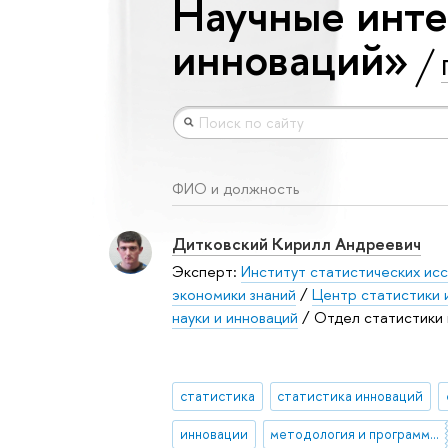
Научные инте
инноваций»
ФИО и должность
Дитковский Кирилл Андреевич
Эксперт:
Институт статистических ис
экономики знаний
/
Центр статистики 
науки и инноваций
/ Отдел статистики 
статистика
статистика инноваций
инновации
методология и программа статистического