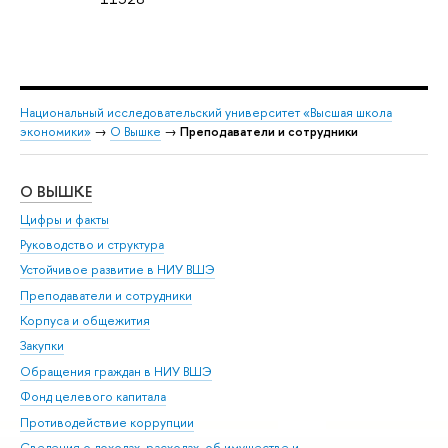
Национальный исследовательский университет «Высшая школа
экономики»
→
О Вышке
→
Преподаватели и сотрудники
О ВЫШКЕ
ОБ
Цифры и факты
Ли
Руководство и структура
Дов
Устойчивое развитие в НИУ ВШЭ
Ол
Преподаватели и сотрудники
При
Корпуса и общежития
Вы
Закупки
При
Обращения граждан в НИУ ВШЭ
Ас
Фонд целевого капитала
До
Противодействие коррупции
Цен
Сведения о доходах, расходах, об имуществе и
Би