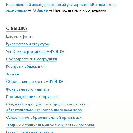
Национальный исследовательский университет «Высшая школа
экономики»
→
О Вышке
→
Преподаватели и сотрудники
О ВЫШКЕ
ОБ
Цифры и факты
Ли
Руководство и структура
Дов
Устойчивое развитие в НИУ ВШЭ
Ол
Преподаватели и сотрудники
При
Корпуса и общежития
Вы
Закупки
При
Обращения граждан в НИУ ВШЭ
Ас
Фонд целевого капитала
До
Противодействие коррупции
Цен
Сведения о доходах, расходах, об имуществе и
Би
обязательствах имущественного характера
Об
Сведения об образовательной организации
Обр
Людям с ограниченными возможностями здоровья
Единая платежная страница