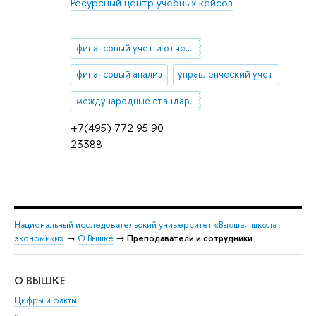
Ресурсный центр учебных кейсов
финансовый учет и отчетность
финансовый анализ
управленческий учет
международные стандарты финансовой отчетности (МСФО)
+7(495) 772 95 90
23388
Национальный исследовательский университет «Высшая школа
экономики»
→
О Вышке
→
Преподаватели и сотрудники
О ВЫШКЕ
ОБ
Цифры и факты
Ли