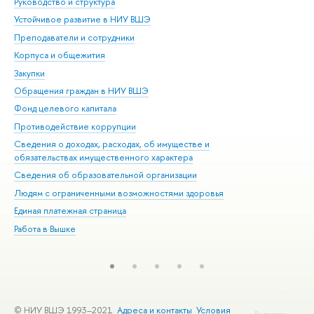
Руководство и структура
Дов
Устойчивое развитие в НИУ ВШЭ
Ол
Преподаватели и сотрудники
При
Корпуса и общежития
Вы
Закупки
При
Обращения граждан в НИУ ВШЭ
Ас
Фонд целевого капитала
До
Противодействие коррупции
Цен
Сведения о доходах, расходах, об имуществе и
Би
обязательствах имущественного характера
Об
Сведения об образовательной организации
Обр
Людям с ограниченными возможностями здоровья
Единая платежная страница
Работа в Вышке
© НИУ ВШЭ 1993–2021
Адреса и контакты
Условия