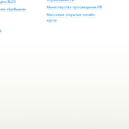
й дом ВШЭ
Министерство просвещения РФ
зин «БукВышка»
Массовые открытые онлайн-
курсы
Э