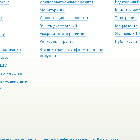
товка
Исследовательские проекты
Издательски
Мониторинги
Книжный мага
ат
Диссертационные советы
Типография
Защиты диссертаций
Медиацентр
уру
Академическое развитие
Журналы ВШ
Конкурсы и гранты
Публикации
бразование
Внешние научно-информационные
ресурсы
рьеры
 ВШЭ
партнерства
взаимодействие
уг
зования материалов
Политика конфиденциальности
Карта сайта