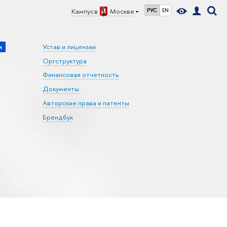
Кампус в
Москве
РУС
EN
и
Устав и лицензии
Оргструктура
Финансовая отчетность
Документы
Авторские права и патенты
Брендбук