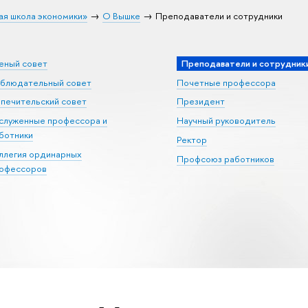
ая школа экономики»
О Вышке
Преподаватели и сотрудники
еный совет
Преподаватели и сотрудник
блюдательный совет
Почетные профессора
печительский совет
Президент
служенные профессора и
Научный руководитель
ботники
Ректор
ллегия ординарных
Профсоюз работников
офессоров