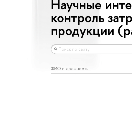
Научные инте
контроль зат
продукции (ра
ФИО и должность