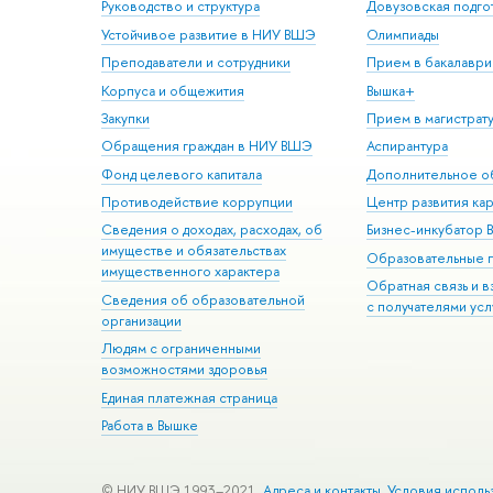
Руководство и структура
Довузовская подго
Устойчивое развитие в НИУ ВШЭ
Олимпиады
Преподаватели и сотрудники
Прием в бакалаври
Корпуса и общежития
Вышка+
Закупки
Прием в магистрат
Обращения граждан в НИУ ВШЭ
Аспирантура
Фонд целевого капитала
Дополнительное о
Противодействие коррупции
Центр развития ка
Сведения о доходах, расходах, об
Бизнес-инкубатор
имуществе и обязательствах
Образовательные 
имущественного характера
Обратная связь и 
Сведения об образовательной
с получателями усл
организации
Людям с ограниченными
возможностями здоровья
Единая платежная страница
Работа в Вышке
© НИУ ВШЭ 1993–2021
Адреса и контакты
Условия исполь