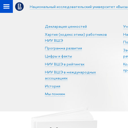
Национальный исследовательский университет «Высш
Декларация ценностей
Уч
Хартия (кодекс этики) работников
На
НИУ ВШЭ
По
Программа развития
За
Цифры и факты
ра
НИУ ВШЭ в рейтингах
Ко
пр
НИУ ВШЭ в международных
ассоциациях
История
Мы помним