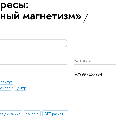
ресы:
ный магнетизм»
Контакты
+79997157984
нститут
хонова
/
Центр
ая динамика
ab initio
DFT расчеты