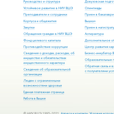
Руководство и структура
Довузовская подго
Устойчивое развитие в НИУ ВШЭ
Олимпиады
Преподаватели и сотрудники
Прием в бакалаври
Корпуса и общежития
Вышка+
Закупки
Прием в магистрат
Обращения граждан в НИУ ВШЭ
Аспирантура
Фонд целевого капитала
Дополнительное о
Противодействие коррупции
Центр развития ка
Сведения о доходах, расходах, об
Бизнес-инкубатор
имуществе и обязательствах
Образовательные 
имущественного характера
Обратная связь и 
Сведения об образовательной
с получателями усл
организации
Людям с ограниченными
возможностями здоровья
Единая платежная страница
Работа в Вышке
© НИУ ВШЭ 1993–2021
Адреса и контакты
Условия исполь