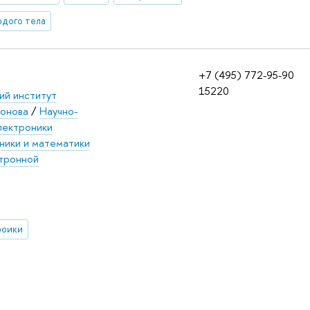
рдого тела
+7 (495) 772-95-90
15220
ий институт
хонова
/
Научно-
лектроники
ники и математики
тронной
роики