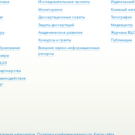
товка
Исследовательские проекты
Издательски
Мониторинги
Книжный мага
ат
Диссертационные советы
Типография
Защиты диссертаций
Медиацентр
уру
Академическое развитие
Журналы ВШ
Конкурсы и гранты
Публикации
бразование
Внешние научно-информационные
ресурсы
рьеры
 ВШЭ
партнерства
взаимодействие
уг
зования материалов
Политика конфиденциальности
Карта сайта