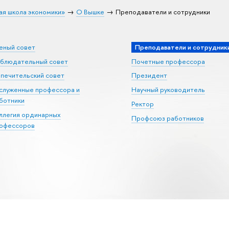
ая школа экономики»
О Вышке
Преподаватели и сотрудники
еный совет
Преподаватели и сотрудник
блюдательный совет
Почетные профессора
печительский совет
Президент
служенные профессора и
Научный руководитель
ботники
Ректор
ллегия ординарных
Профсоюз работников
офессоров