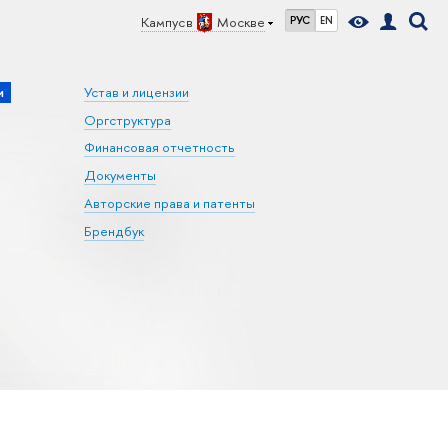
Кампус в
Москве
РУС
EN
и
Устав и лицензии
Оргструктура
Финансовая отчетность
Документы
Авторские права и патенты
Брендбук