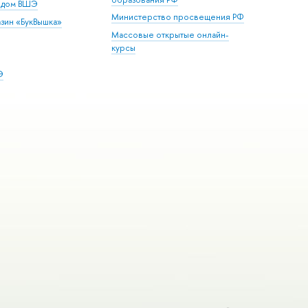
й дом ВШЭ
Министерство просвещения РФ
зин «БукВышка»
Массовые открытые онлайн-
курсы
Э