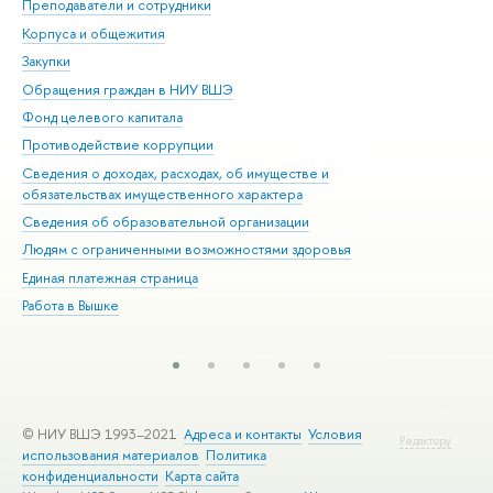
Преподаватели и сотрудники
При
Корпуса и общежития
Вы
Закупки
При
Обращения граждан в НИУ ВШЭ
Ас
Фонд целевого капитала
До
Противодействие коррупции
Цен
Сведения о доходах, расходах, об имуществе и
Би
обязательствах имущественного характера
Об
Сведения об образовательной организации
Обр
Людям с ограниченными возможностями здоровья
Единая платежная страница
Работа в Вышке
© НИУ ВШЭ 1993–2021
Адреса и контакты
Условия
Редактору
использования материалов
Политика
конфиденциальности
Карта сайта