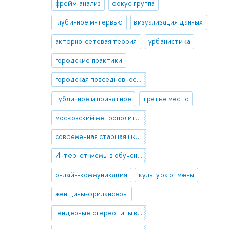
фрейм-анализ
фокус-группа
глубинное интервью
визуализация данных
акторно-сетевая теория
урбанистика
городские практики
городская повседневность
публичное и приватное
третье место
московский метрополитен
современная старшая школа (10-11 классы)
Интернет-мемы в обучении
онлайн-коммуникация
культура отмены
женщины-фрилансеры
гендерные стереотипы в сфере занятости