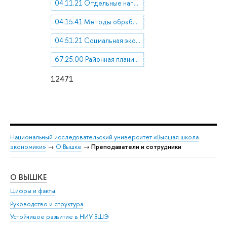
04.11.21 Отдельные направления и школы современной социологии
04.15.41 Методы обработки и анализа социологической информации
04.51.21 Социальная экология
67.25.00 Районная планировка. Градостроительство
12471
Национальный исследовательский университет «Высшая школа
экономики»
→
О Вышке
→
Преподаватели и сотрудники
О ВЫШКЕ
ОБ
Цифры и факты
Ли
Руководство и структура
Дов
Устойчивое развитие в НИУ ВШЭ
Ол