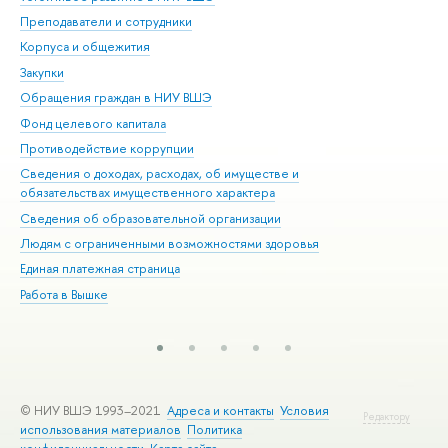
Преподаватели и сотрудники
При
Корпуса и общежития
Вы
Закупки
При
Обращения граждан в НИУ ВШЭ
Ас
Фонд целевого капитала
До
Противодействие коррупции
Цен
Сведения о доходах, расходах, об имуществе и
Би
обязательствах имущественного характера
Об
Сведения об образовательной организации
Обр
Людям с ограниченными возможностями здоровья
Единая платежная страница
Работа в Вышке
© НИУ ВШЭ 1993–2021
Адреса и контакты
Условия
Редактору
использования материалов
Политика