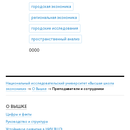
городская экономика
региональная экономика
городские исследования
пространственный анализ
0000
Национальный исследовательский университет «Высшая школа
экономики»
→
О Вышке
→
Преподаватели и сотрудники
О ВЫШКЕ
ОБ
Цифры и факты
Ли
Руководство и структура
Дов
Устойчивое развитие в НИУ ВШЭ
Ол