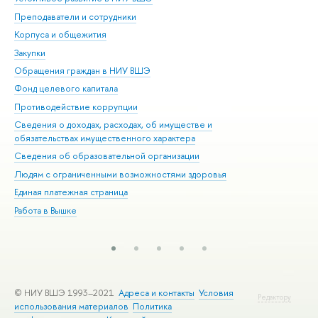
Преподаватели и сотрудники
При
Корпуса и общежития
Вы
Закупки
При
Обращения граждан в НИУ ВШЭ
Ас
Фонд целевого капитала
До
Противодействие коррупции
Цен
Сведения о доходах, расходах, об имуществе и
Би
обязательствах имущественного характера
Об
Сведения об образовательной организации
Обр
Людям с ограниченными возможностями здоровья
Единая платежная страница
Работа в Вышке
© НИУ ВШЭ 1993–2021
Адреса и контакты
Условия
Редактору
использования материалов
Политика