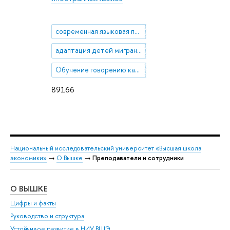
современная языковая политика России
адаптация детей мигрантов в российской школе
Обучение говорению как вида речевой деятельности
89166
Национальный исследовательский университет «Высшая школа
экономики»
→
О Вышке
→
Преподаватели и сотрудники
О ВЫШКЕ
ОБ
Цифры и факты
Ли
Руководство и структура
Дов
Устойчивое развитие в НИУ ВШЭ
Ол