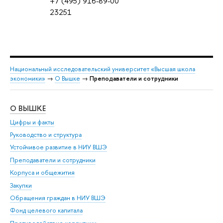
+7 (495) 916-89-00
23251
Национальный исследовательский университет «Высшая школа
экономики»
→
О Вышке
→
Преподаватели и сотрудники
О ВЫШКЕ
ОБ
Цифры и факты
Ли
Руководство и структура
Дов
Устойчивое развитие в НИУ ВШЭ
Ол
Преподаватели и сотрудники
При
Корпуса и общежития
Вы
Закупки
При
Обращения граждан в НИУ ВШЭ
Ас
Фонд целевого капитала
До