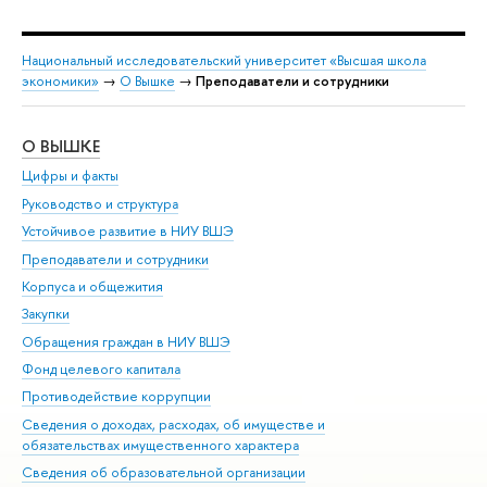
Национальный исследовательский университет «Высшая школа
экономики»
→
О Вышке
→
Преподаватели и сотрудники
О ВЫШКЕ
ОБ
Цифры и факты
Ли
Руководство и структура
Дов
Устойчивое развитие в НИУ ВШЭ
Ол
Преподаватели и сотрудники
При
Корпуса и общежития
Вы
Закупки
При
Обращения граждан в НИУ ВШЭ
Ас
Фонд целевого капитала
До
Противодействие коррупции
Цен
Сведения о доходах, расходах, об имуществе и
Би
обязательствах имущественного характера
Об
Сведения об образовательной организации
Обр