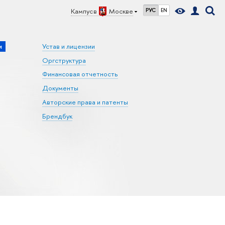
Кампус в
Москве
РУС
EN
и
Устав и лицензии
Оргструктура
Финансовая отчетность
Документы
Авторские права и патенты
Брендбук