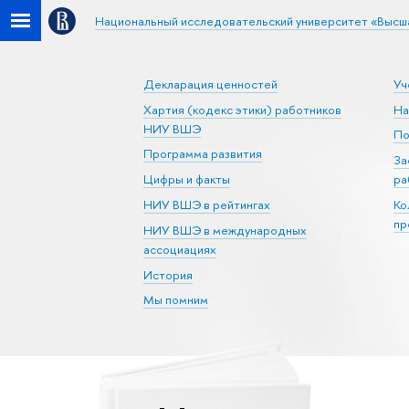
Национальный исследовательский университет «Высш
Декларация ценностей
Уч
Хартия (кодекс этики) работников
На
НИУ ВШЭ
По
Программа развития
За
Цифры и факты
ра
НИУ ВШЭ в рейтингах
Ко
пр
НИУ ВШЭ в международных
ассоциациях
История
Мы помним