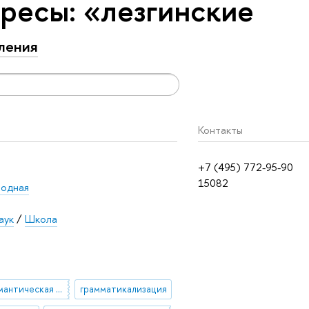
ресы: «лезгинские
ления
Контакты
+7 (495) 772-95-90
15082
одная
аук
/
Школа
лексико-семантическая типология
грамматикализация