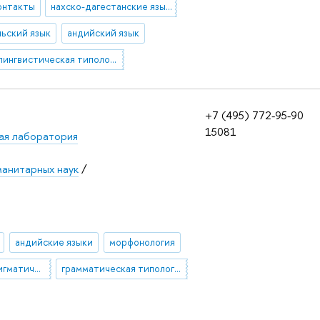
онтакты
нахско-дагестанские языки
льский язык
андийский язык
лингвистическая типология
+7 (495) 772-95-90
15081
я лаборатория
манитарных наук
/
андийские языки
морфонология
словесно-парадигматическая морфология
грамматическая типология