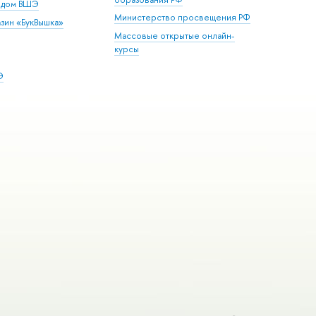
й дом ВШЭ
Министерство просвещения РФ
зин «БукВышка»
Массовые открытые онлайн-
курсы
Э