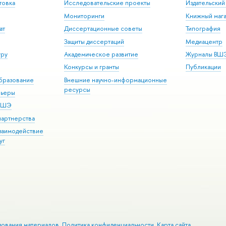
товка
Исследовательские проекты
Издательски
Мониторинги
Книжный мага
ат
Диссертационные советы
Типография
Защиты диссертаций
Медиацентр
уру
Академическое развитие
Журналы ВШ
Конкурсы и гранты
Публикации
бразование
Внешние научно-информационные
ресурсы
рьеры
 ВШЭ
партнерства
взаимодействие
уг
зования материалов
Политика конфиденциальности
Карта сайта