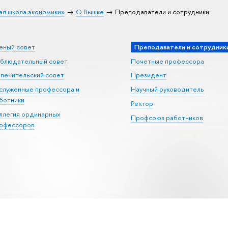
ая школа экономики»
О Вышке
Преподаватели и сотрудники
еный совет
Преподаватели и сотрудник
блюдательный совет
Почетные профессора
печительский совет
Президент
служенные профессора и
Научный руководитель
ботники
Ректор
ллегия ординарных
Профсоюз работников
офессоров