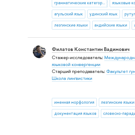
грамматические категории глагола
языковые к
агульский язык
удинский язык
руту
лезгинские языки
андийские языки
Филатов Константин Вадимович
Стажер-исследователь:
Международна
языковой конвергенции
Старший преподаватель:
Факультет гу
Школа лингвистики
именная морфология
лезгинские языки
документация языков