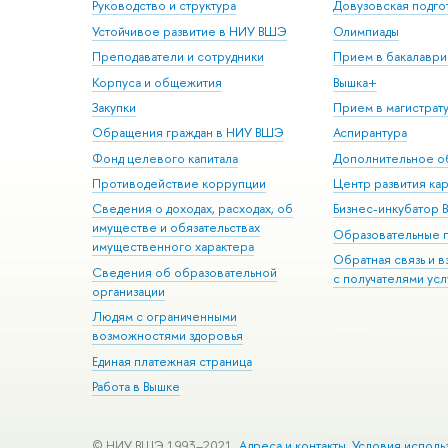
Руководство и структура
Довузовская подго
Устойчивое развитие в НИУ ВШЭ
Олимпиады
Преподаватели и сотрудники
Прием в бакалаври
Корпуса и общежития
Вышка+
Закупки
Прием в магистрат
Обращения граждан в НИУ ВШЭ
Аспирантура
Фонд целевого капитала
Дополнительное о
Противодействие коррупции
Центр развития ка
Сведения о доходах, расходах, об
Бизнес-инкубатор
имуществе и обязательствах
Образовательные 
имущественного характера
Обратная связь и 
Сведения об образовательной
с получателями усл
организации
Людям с ограниченными
возможностями здоровья
Единая платежная страница
Работа в Вышке
© НИУ ВШЭ 1993–2021
Адреса и контакты
Условия исполь