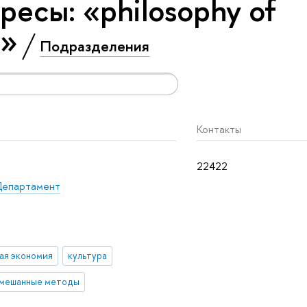
есы: «philosophy of
s»
Подразделения
Контакты
22422
епартамент
ая экономия
культура
мешанные методы