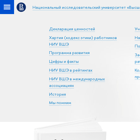
Национальный исследовательский университет «Высш
Декларация ценностей
Уч
Хартия (кодекс этики) работников
На
НИУ ВШЭ
По
Программа развития
За
Цифры и факты
ра
НИУ ВШЭ в рейтингах
Ко
пр
НИУ ВШЭ в международных
ассоциациях
История
Мы помним