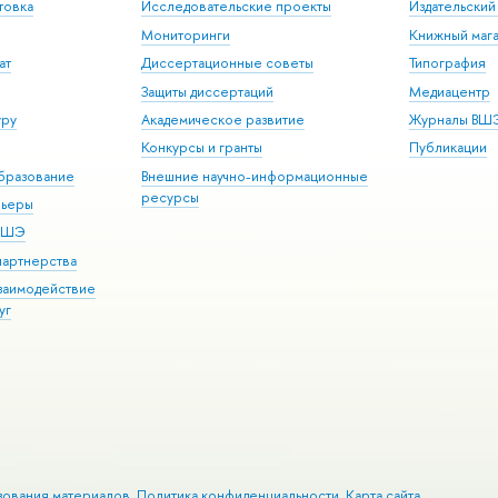
товка
Исследовательские проекты
Издательски
Мониторинги
Книжный мага
ат
Диссертационные советы
Типография
Защиты диссертаций
Медиацентр
уру
Академическое развитие
Журналы ВШ
Конкурсы и гранты
Публикации
бразование
Внешние научно-информационные
ресурсы
рьеры
 ВШЭ
партнерства
взаимодействие
уг
зования материалов
Политика конфиденциальности
Карта сайта