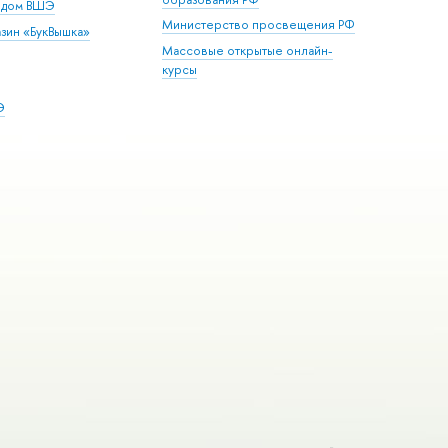
й дом ВШЭ
Министерство просвещения РФ
зин «БукВышка»
Массовые открытые онлайн-
курсы
Э