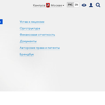
Кампус в
Москве
РУС
EN
и
Устав и лицензии
Оргструктура
Финансовая отчетность
Документы
Авторские права и патенты
Брендбук