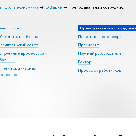
ая школа экономики»
О Вышке
Преподаватели и сотрудники
еный совет
Преподаватели и сотрудник
блюдательный совет
Почетные профессора
печительский совет
Президент
служенные профессора и
Научный руководитель
ботники
Ректор
ллегия ординарных
Профсоюз работников
офессоров