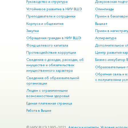
Руководство и структура
Довузовская подго
Устойчивое развитие в НИУ ВШЭ
Олимпиады
Преподаватели и сотрудники
Прием в бакалаври
Корпуса и общежития
Вышка+
Закупки
Прием в магистрат
Обращения граждан в НИУ ВШЭ
Аспирантура
Фонд целевого капитала
Дополнительное о
Противодействие коррупции
Центр развития ка
Сведения о доходах, расходах, об
Бизнес-инкубатор
имуществе и обязательствах
Образовательные 
имущественного характера
Обратная связь и 
Сведения об образовательной
с получателями усл
организации
Людям с ограниченными
возможностями здоровья
Единая платежная страница
Работа в Вышке
© НИУ ВШЭ 1993–2021
Адреса и контакты
Условия исполь