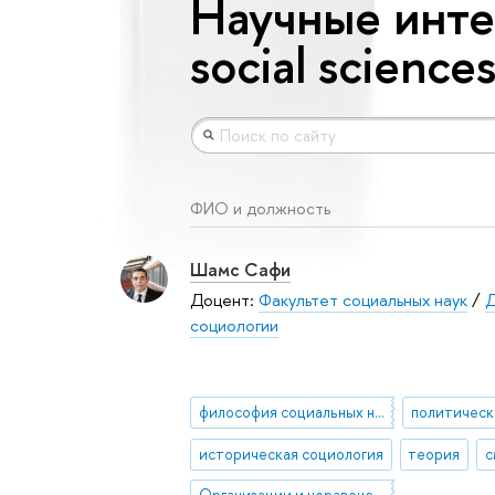
Научные интер
social science
ФИО и должность
Шамс Сафи
Доцент:
Факультет социальных наук
/
Д
социологии
философия социальных наук
политическ
историческая социология
теория
с
Организации и неравенство