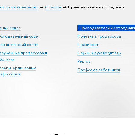
ая школа экономики»
О Вышке
Преподаватели и сотрудники
еный совет
Преподаватели и сотрудник
блюдательный совет
Почетные профессора
печительский совет
Президент
служенные профессора и
Научный руководитель
ботники
Ректор
ллегия ординарных
Профсоюз работников
офессоров