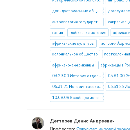
доиндустриальные общества
антропология государства
сакрализац
нация
глобальная история
африкан
африканские культуры
история Африк
колониальное общество
постколониа
африкано-американцы
африканцы в Ро
03.29.00 История отдельных процессов, сторон и явлений человеческой деятельности
05.31.21 История населения стран Африки
10.09.09 Всеобщая история государства и права
Дегтерев Денис Андреевич
Профессор:
Факультет мировой эконо