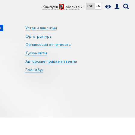
Кампус в
Москве
РУС
EN
и
Устав и лицензии
Оргструктура
Финансовая отчетность
Документы
Авторские права и патенты
Брендбук