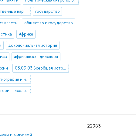
догосударственные народы
государство
ия власти
общество и государство
истика
Африка
и
доколониальная история
лизм
африканская диаспора
ссии
03.09.03 Всеобщая история в целом
03.61.00 Этнография и историческая антропология
05.31.23 История населения стран Америки
22983
мики и мировой