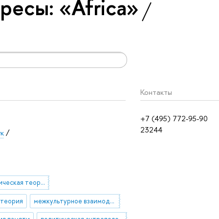
ресы: «Africa»
Контакты
+7 (495) 772-95-90
23244
ук
/
антропологическая теория
 теория
межкультурное взаимодействие
ия памяти
политическая антропология