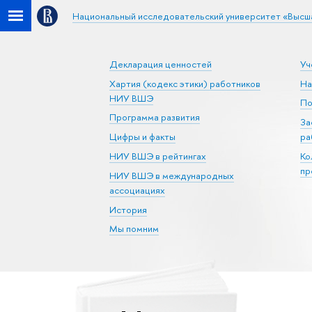
Национальный исследовательский университет «Высш
Декларация ценностей
Уч
Хартия (кодекс этики) работников
На
НИУ ВШЭ
По
Программа развития
За
Цифры и факты
ра
НИУ ВШЭ в рейтингах
Ко
пр
НИУ ВШЭ в международных
ассоциациях
История
Мы помним