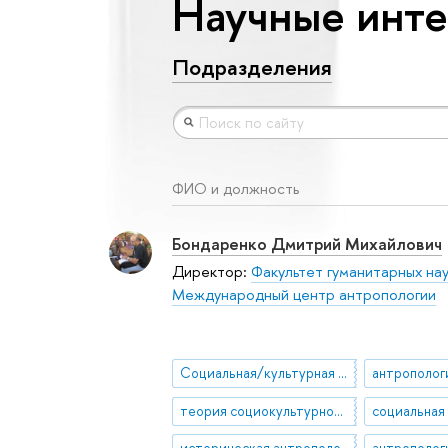
Научные инте
Подразделения
ФИО и должность
Бондаренко Дмитрий Михайлович
Директор:
Факультет гуманитарных на
Международный центр антропологии
Социальная/культурная антропология
теория социокультурной эволюции
социальная
историческая антропология
антрополог