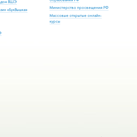
й дом ВШЭ
Министерство просвещения РФ
зин «БукВышка»
Массовые открытые онлайн-
курсы
Э