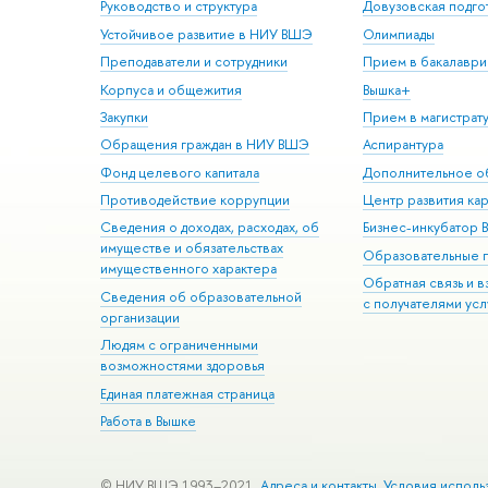
Руководство и структура
Довузовская подго
Устойчивое развитие в НИУ ВШЭ
Олимпиады
Преподаватели и сотрудники
Прием в бакалаври
Корпуса и общежития
Вышка+
Закупки
Прием в магистрат
Обращения граждан в НИУ ВШЭ
Аспирантура
Фонд целевого капитала
Дополнительное о
Противодействие коррупции
Центр развития ка
Сведения о доходах, расходах, об
Бизнес-инкубатор
имуществе и обязательствах
Образовательные 
имущественного характера
Обратная связь и 
Сведения об образовательной
с получателями усл
организации
Людям с ограниченными
возможностями здоровья
Единая платежная страница
Работа в Вышке
© НИУ ВШЭ 1993–2021
Адреса и контакты
Условия исполь