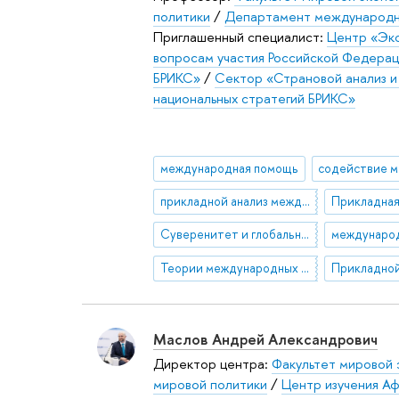
политики
/
Департамент международн
Приглашенный специалист:
Центр «Экс
вопросам участия Российской Федерац
БРИКС»
/
Сектор «Страновой анализ и
национальных стратегий БРИКС»
международная помощь
прикладной анализ международных отношений
Прикладная
Суверенитет и глобальное управление
Теории международных отношений
Маслов Андрей Александрович
Директор центра:
Факультет мировой 
мировой политики
/
Центр изучения А