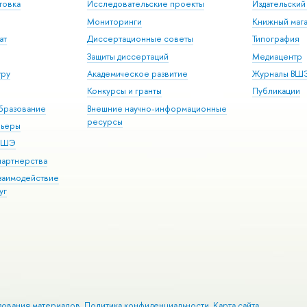
товка
Исследовательские проекты
Издательски
Мониторинги
Книжный мага
ат
Диссертационные советы
Типография
Защиты диссертаций
Медиацентр
уру
Академическое развитие
Журналы ВШ
Конкурсы и гранты
Публикации
бразование
Внешние научно-информационные
ресурсы
рьеры
 ВШЭ
партнерства
взаимодействие
уг
зования материалов
Политика конфиденциальности
Карта сайта