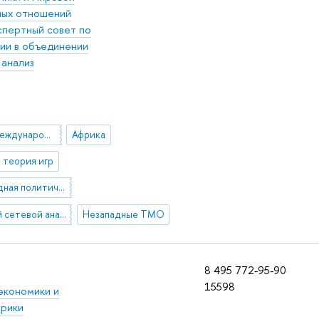
ых отношений
пертный совет по
ии в объединении
 анализ
содействие международному развитию (СМР)
Африка
 теория игр
международная политическая экономия
Прикладной сетевой анализ в международных отношениях
Незападные ТМО
8 495 772-95-90
15598
экономики и
фрики