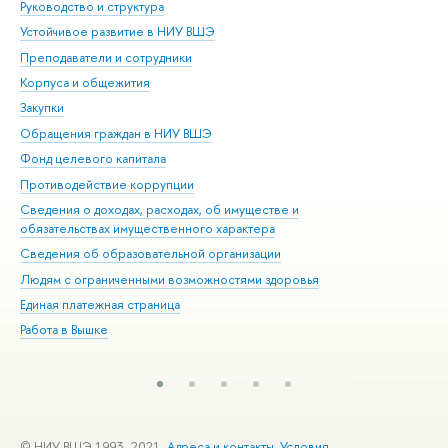
Руководство и структура
Дов
Устойчивое развитие в НИУ ВШЭ
Ол
Преподаватели и сотрудники
При
Корпуса и общежития
Вы
Закупки
При
Обращения граждан в НИУ ВШЭ
Ас
Фонд целевого капитала
До
Противодействие коррупции
Цен
Сведения о доходах, расходах, об имуществе и
Би
обязательствах имущественного характера
Об
Сведения об образовательной организации
Обр
Людям с ограниченными возможностями здоровья
Единая платежная страница
Работа в Вышке
© НИУ ВШЭ 1993–2021
Адреса и контакты
Условия