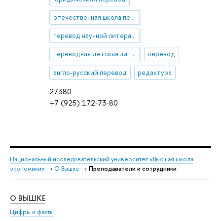
отечественная школа перевода
перевод научной литературы
переводная детская литература
перевод
англо-русский перевод
редактура
27380
+7 (925) 172-73-80
Национальный исследовательский университет «Высшая школа
экономики»
→
О Вышке
→
Преподаватели и сотрудники
О ВЫШКЕ
ОБ
Цифры и факты
Ли