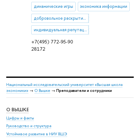
динамические игры
экономика информации
добровольное раскрытие информации
индивидуальная репутация
+7(495) 772-95-90
28172
Национальный исследовательский университет «Высшая школа
экономики»
→
О Вышке
→
Преподаватели и сотрудники
О ВЫШКЕ
ОБ
Цифры и факты
Ли
Руководство и структура
Дов
Устойчивое развитие в НИУ ВШЭ
Ол