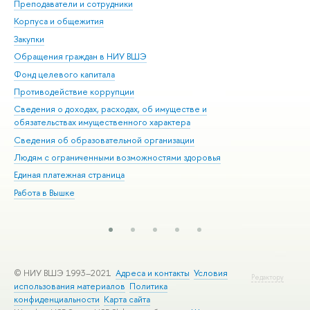
Преподаватели и сотрудники
При
Корпуса и общежития
Вы
Закупки
При
Обращения граждан в НИУ ВШЭ
Ас
Фонд целевого капитала
До
Противодействие коррупции
Цен
Сведения о доходах, расходах, об имуществе и
Би
обязательствах имущественного характера
Об
Сведения об образовательной организации
Обр
Людям с ограниченными возможностями здоровья
Единая платежная страница
Работа в Вышке
© НИУ ВШЭ 1993–2021
Адреса и контакты
Условия
Редактору
использования материалов
Политика
конфиденциальности
Карта сайта