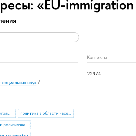
ресы: «EU-immigration
ления
Контакты
22974
 социальных наук
/
государственная миграционная политика
политика в области населения
этническая и религиозная идентичность
ая демография