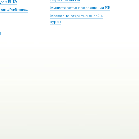
й дом ВШЭ
Министерство просвещения РФ
зин «БукВышка»
Массовые открытые онлайн-
курсы
Э