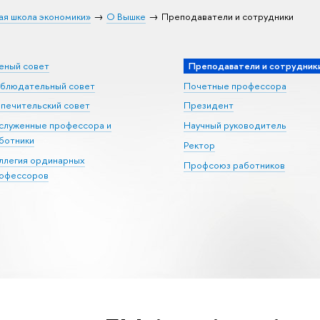
ая школа экономики»
О Вышке
Преподаватели и сотрудники
еный совет
Преподаватели и сотрудник
блюдательный совет
Почетные профессора
печительский совет
Президент
служенные профессора и
Научный руководитель
ботники
Ректор
ллегия ординарных
Профсоюз работников
офессоров