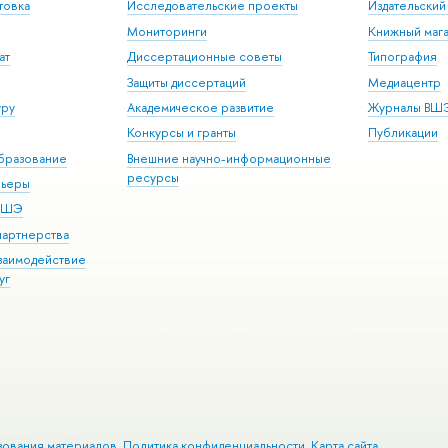
товка
Исследовательские проекты
Издательски
Мониторинги
Книжный мага
ат
Диссертационные советы
Типография
Защиты диссертаций
Медиацентр
уру
Академическое развитие
Журналы ВШ
Конкурсы и гранты
Публикации
бразование
Внешние научно-информационные
ресурсы
рьеры
 ВШЭ
партнерства
взаимодействие
уг
зования материалов
Политика конфиденциальности
Карта сайта