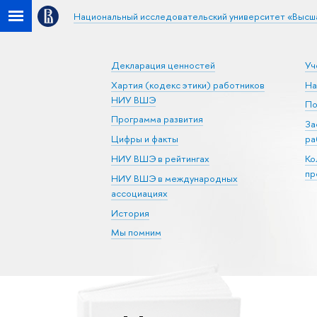
Национальный исследовательский университет «Высш
Декларация ценностей
Уч
Хартия (кодекс этики) работников
На
НИУ ВШЭ
По
Программа развития
За
Цифры и факты
ра
НИУ ВШЭ в рейтингах
Ко
пр
НИУ ВШЭ в международных
ассоциациях
История
Мы помним