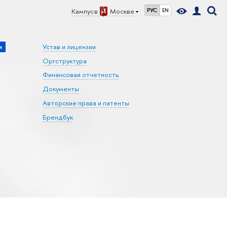
Кампус в
Москве
РУС
EN
и
Устав и лицензии
Оргструктура
Финансовая отчетность
Документы
Авторские права и патенты
Брендбук