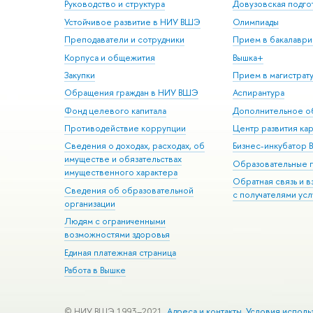
Руководство и структура
Довузовская подго
Устойчивое развитие в НИУ ВШЭ
Олимпиады
Преподаватели и сотрудники
Прием в бакалаври
Корпуса и общежития
Вышка+
Закупки
Прием в магистрат
Обращения граждан в НИУ ВШЭ
Аспирантура
Фонд целевого капитала
Дополнительное о
Противодействие коррупции
Центр развития ка
Сведения о доходах, расходах, об
Бизнес-инкубатор
имуществе и обязательствах
Образовательные 
имущественного характера
Обратная связь и 
Сведения об образовательной
с получателями усл
организации
Людям с ограниченными
возможностями здоровья
Единая платежная страница
Работа в Вышке
© НИУ ВШЭ 1993–2021
Адреса и контакты
Условия исполь