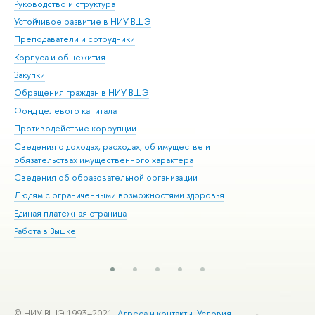
Руководство и структура
Дов
Устойчивое развитие в НИУ ВШЭ
Ол
Преподаватели и сотрудники
При
Корпуса и общежития
Вы
Закупки
При
Обращения граждан в НИУ ВШЭ
Ас
Фонд целевого капитала
До
Противодействие коррупции
Цен
Сведения о доходах, расходах, об имуществе и
Би
обязательствах имущественного характера
Об
Сведения об образовательной организации
Обр
Людям с ограниченными возможностями здоровья
Единая платежная страница
Работа в Вышке
© НИУ ВШЭ 1993–2021
Адреса и контакты
Условия