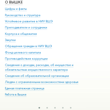
О ВЫШКЕ
ОБ
Цифры и факты
Ли
Руководство и структура
Дов
Устойчивое развитие в НИУ ВШЭ
Ол
Преподаватели и сотрудники
При
Корпуса и общежития
Вы
Закупки
При
Обращения граждан в НИУ ВШЭ
Ас
Фонд целевого капитала
До
Противодействие коррупции
Цен
Сведения о доходах, расходах, об имуществе и
Би
обязательствах имущественного характера
Об
Сведения об образовательной организации
Обр
Людям с ограниченными возможностями здоровья
Единая платежная страница
Работа в Вышке