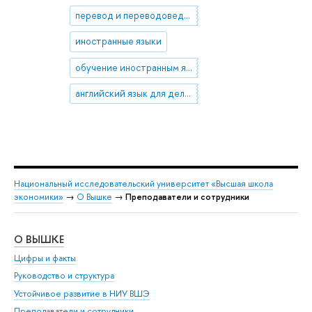
перевод и переводоведение
иностранные языки
обучение иностранным языкам
английский язык для делового общения
Национальный исследовательский университет «Высшая школа
экономики»
→
О Вышке
→
Преподаватели и сотрудники
О ВЫШКЕ
ОБ
Цифры и факты
Ли
Руководство и структура
Дов
Устойчивое развитие в НИУ ВШЭ
Ол
Преподаватели и сотрудники
При