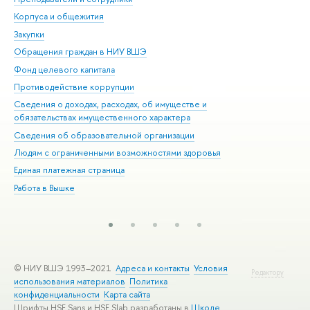
Корпуса и общежития
Вы
Закупки
При
Обращения граждан в НИУ ВШЭ
Ас
Фонд целевого капитала
До
Противодействие коррупции
Цен
Сведения о доходах, расходах, об имуществе и
Би
обязательствах имущественного характера
Об
Сведения об образовательной организации
Обр
Людям с ограниченными возможностями здоровья
Единая платежная страница
Работа в Вышке
© НИУ ВШЭ 1993–2021
Адреса и контакты
Условия
Редактору
использования материалов
Политика
конфиденциальности
Карта сайта
Шрифты HSE Sans и HSE Slab разработаны в
Школе