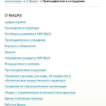
экономики»
→
О Вышке
→
Преподаватели и сотрудники
О ВЫШКЕ
ОБ
Цифры и факты
Ли
Руководство и структура
Дов
Устойчивое развитие в НИУ ВШЭ
Ол
Преподаватели и сотрудники
При
Корпуса и общежития
Вы
Закупки
При
Обращения граждан в НИУ ВШЭ
Ас
Фонд целевого капитала
До
Противодействие коррупции
Цен
Сведения о доходах, расходах, об имуществе и
Би
обязательствах имущественного характера
Об
Сведения об образовательной организации
Обр
Людям с ограниченными возможностями здоровья
Единая платежная страница
Работа в Вышке