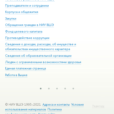
Преподаватели и сотрудники
При
Корпуса и общежития
Вы
Закупки
При
Обращения граждан в НИУ ВШЭ
Ас
Фонд целевого капитала
До
Противодействие коррупции
Цен
Сведения о доходах, расходах, об имуществе и
Би
обязательствах имущественного характера
Об
Сведения об образовательной организации
Обр
Людям с ограниченными возможностями здоровья
Единая платежная страница
Работа в Вышке
© НИУ ВШЭ 1993–2021
Адреса и контакты
Условия
Редактору
использования материалов
Политика