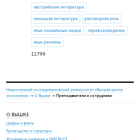
австрийская литература
немецкая литература
разговорная речь
язык социальных медиа
переводоведение
язык рекламы
11799
Национальный исследовательский университет «Высшая школа
экономики»
→
О Вышке
→
Преподаватели и сотрудники
О ВЫШКЕ
ОБ
Цифры и факты
Ли
Руководство и структура
Дов
Устойчивое развитие в НИУ ВШЭ
Ол