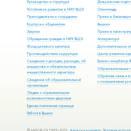
Руководство и структура
Довузовская подго
Устойчивое развитие в НИУ ВШЭ
Олимпиады
Преподаватели и сотрудники
Прием в бакалаври
Корпуса и общежития
Вышка+
Закупки
Прием в магистрат
Обращения граждан в НИУ ВШЭ
Аспирантура
Фонд целевого капитала
Дополнительное о
Противодействие коррупции
Центр развития ка
Сведения о доходах, расходах, об
Бизнес-инкубатор
имуществе и обязательствах
Образовательные 
имущественного характера
Обратная связь и 
Сведения об образовательной
с получателями усл
организации
Людям с ограниченными
возможностями здоровья
Единая платежная страница
Работа в Вышке
© НИУ ВШЭ 1993–2021
Адреса и контакты
Условия исполь