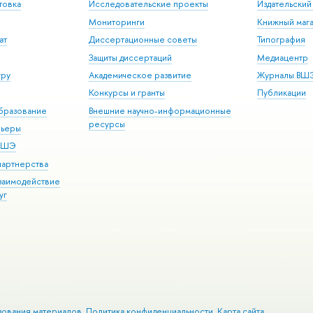
товка
Исследовательские проекты
Издательски
Мониторинги
Книжный мага
ат
Диссертационные советы
Типография
Защиты диссертаций
Медиацентр
уру
Академическое развитие
Журналы ВШ
Конкурсы и гранты
Публикации
бразование
Внешние научно-информационные
ресурсы
рьеры
 ВШЭ
партнерства
взаимодействие
уг
зования материалов
Политика конфиденциальности
Карта сайта