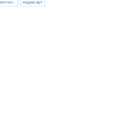
религиозный и атеистический экзистенциализм
медиа-арт