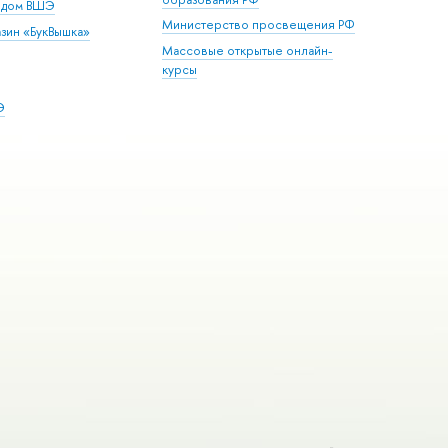
й дом ВШЭ
Министерство просвещения РФ
зин «БукВышка»
Массовые открытые онлайн-
курсы
Э