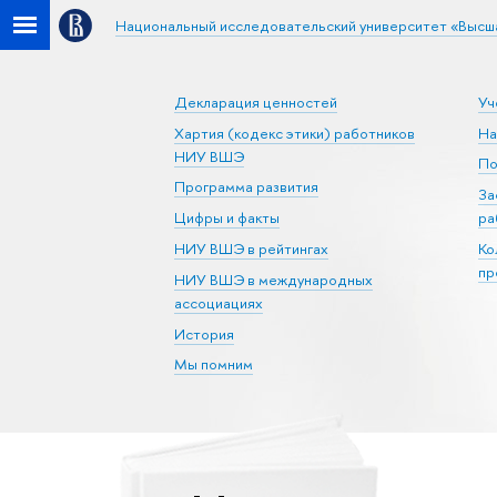
Национальный исследовательский университет «Высш
Декларация ценностей
Уч
Хартия (кодекс этики) работников
На
НИУ ВШЭ
По
Программа развития
За
Цифры и факты
ра
НИУ ВШЭ в рейтингах
Ко
пр
НИУ ВШЭ в международных
ассоциациях
История
Мы помним