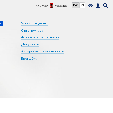
Кампус в
Москве
РУС
EN
и
Устав и лицензии
Оргструктура
Финансовая отчетность
Документы
Авторские права и патенты
Брендбук