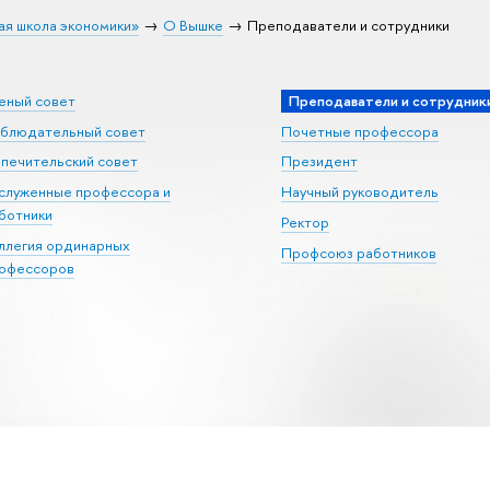
ая школа экономики»
О Вышке
Преподаватели и сотрудники
еный совет
Преподаватели и сотрудник
блюдательный совет
Почетные профессора
печительский совет
Президент
служенные профессора и
Научный руководитель
ботники
Ректор
ллегия ординарных
Профсоюз работников
офессоров