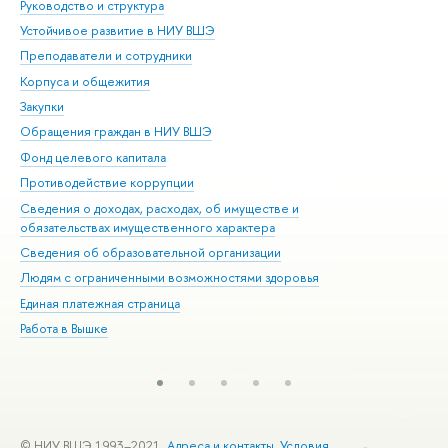
Руководство и структура
Дов
Устойчивое развитие в НИУ ВШЭ
Ол
Преподаватели и сотрудники
При
Корпуса и общежития
Вы
Закупки
При
Обращения граждан в НИУ ВШЭ
Ас
Фонд целевого капитала
До
Противодействие коррупции
Цен
Сведения о доходах, расходах, об имуществе и
Би
обязательствах имущественного характера
Об
Сведения об образовательной организации
Обр
Людям с ограниченными возможностями здоровья
Единая платежная страница
Работа в Вышке
© НИУ ВШЭ 1993–2021
Адреса и контакты
Условия