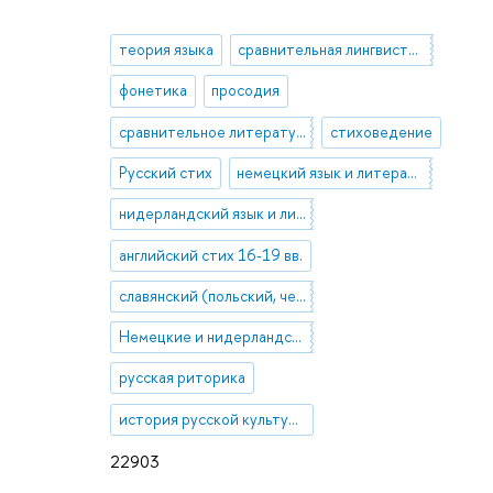
теория языка
сравнительная лингвистика
фонетика
просодия
сравнительное литературоведение
стиховедение
Русский стих
немецкий язык и литература
нидерландский язык и литература
английский стих 16-19 вв.
славянский (польский, чешский, украинский, сербский, болгарский) стих
Немецкие и нидерландские диалекты
русская риторика
история русской культуры
22903