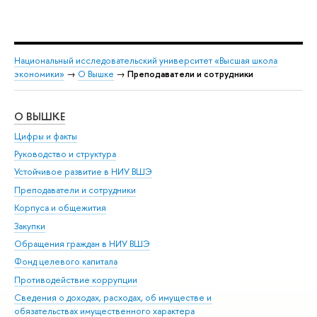
Национальный исследовательский университет «Высшая школа
экономики»
→
О Вышке
→
Преподаватели и сотрудники
О ВЫШКЕ
ОБ
Цифры и факты
Ли
Руководство и структура
Дов
Устойчивое развитие в НИУ ВШЭ
Ол
Преподаватели и сотрудники
При
Корпуса и общежития
Вы
Закупки
При
Обращения граждан в НИУ ВШЭ
Ас
Фонд целевого капитала
До
Противодействие коррупции
Цен
Сведения о доходах, расходах, об имуществе и
Би
обязательствах имущественного характера
Об