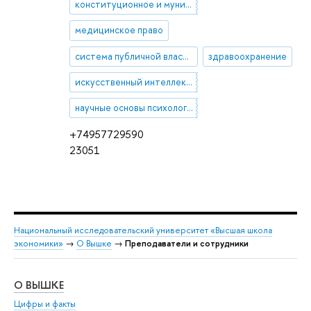
конституционное и муниципальное право
медицинское право
система публичной власти
здравоохранение
искусственный интеллект в здравоохранении
научные основы психологии
+74957729590
23051
Национальный исследовательский университет «Высшая школа
экономики»
→
О Вышке
→
Преподаватели и сотрудники
О ВЫШКЕ
ОБ
Цифры и факты
Ли