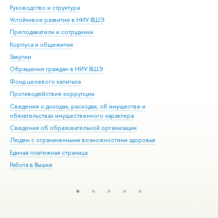
Руководство и структура
Дов
Устойчивое развитие в НИУ ВШЭ
Ол
Преподаватели и сотрудники
При
Корпуса и общежития
Вы
Закупки
При
Обращения граждан в НИУ ВШЭ
Ас
Фонд целевого капитала
До
Противодействие коррупции
Цен
Сведения о доходах, расходах, об имуществе и
Би
обязательствах имущественного характера
Об
Сведения об образовательной организации
Обр
Людям с ограниченными возможностями здоровья
Единая платежная страница
Работа в Вышке