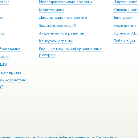
товка
Исследовательские проекты
Издательски
Мониторинги
Книжный мага
ат
Диссертационные советы
Типография
Защиты диссертаций
Медиацентр
уру
Академическое развитие
Журналы ВШ
Конкурсы и гранты
Публикации
бразование
Внешние научно-информационные
ресурсы
рьеры
 ВШЭ
партнерства
взаимодействие
уг
зования материалов
Политика конфиденциальности
Карта сайта