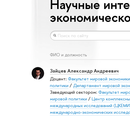
Научные инте
экономическо
ФИО и должность
Зайцев Александр Андреевич
Доцент:
Факультет мировой экономики
политики
/
Департамент мировой эко
Заведующий сектором:
Факультет миро
мировой политики
/
Центр комплексны
международных исследований (ЦКЕМИ
международно-экономических исслед