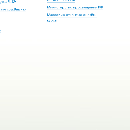
й дом ВШЭ
Министерство просвещения РФ
зин «БукВышка»
Массовые открытые онлайн-
курсы
Э