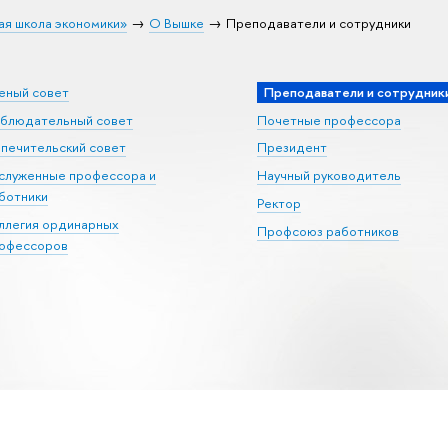
ая школа экономики»
О Вышке
Преподаватели и сотрудники
еный совет
Преподаватели и сотрудник
блюдательный совет
Почетные профессора
печительский совет
Президент
служенные профессора и
Научный руководитель
ботники
Ректор
ллегия ординарных
Профсоюз работников
офессоров