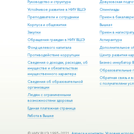
Руководство и структура
Довузовская подго
Устойчивое развитие в НИУ ВШЭ
Олимпиады
Преподаватели и сотрудники
Прием в бакалаври
Корпуса и общежития
Вышка+
Закупки
Прием в магистрат
Обращения граждан в НИУ ВШЭ
Аспирантура
Фонд целевого капитала
Дополнительное о
Противодействие коррупции
Центр развития ка
Сведения о доходах, расходах, об
Бизнес-инкубатор
имуществе и обязательствах
Образовательные 
имущественного характера
Обратная связь и 
Сведения об образовательной
с получателями усл
организации
Людям с ограниченными
возможностями здоровья
Единая платежная страница
Работа в Вышке
© НИУ ВШЭ 1993–2021
Адреса и контакты
Условия исполь