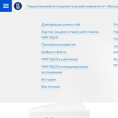
Национальный исследовательский университет «Высш
Декларация ценностей
Уч
Хартия (кодекс этики) работников
На
НИУ ВШЭ
По
Программа развития
За
Цифры и факты
ра
НИУ ВШЭ в рейтингах
Ко
пр
НИУ ВШЭ в международных
ассоциациях
История
Мы помним