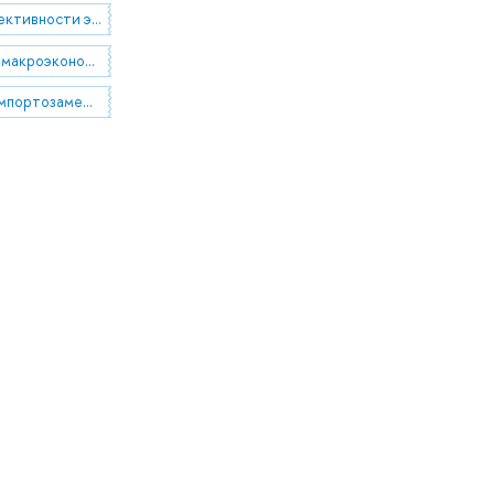
оценка эффективности экономической политики на макро и региональном уровне
прикладная макроэкономика
процессы импортозамещения