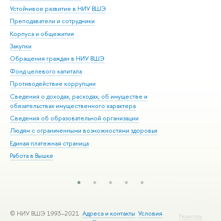
Устойчивое развитие в НИУ ВШЭ
Ол
Преподаватели и сотрудники
При
Корпуса и общежития
Вы
Закупки
При
Обращения граждан в НИУ ВШЭ
Ас
Фонд целевого капитала
До
Противодействие коррупции
Цен
Сведения о доходах, расходах, об имуществе и
Би
обязательствах имущественного характера
Об
Сведения об образовательной организации
Обр
Людям с ограниченными возможностями здоровья
Единая платежная страница
Работа в Вышке
© НИУ ВШЭ 1993–2021
Адреса и контакты
Условия
Редактору