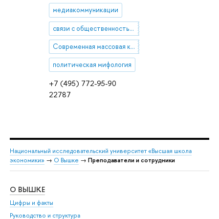
медиакоммуникации
связи с общественностью, коммуникативные стратегии
Современная массовая культура
политическая мифология
+7 (495) 772-95-90
22787
Национальный исследовательский университет «Высшая школа
экономики»
→
О Вышке
→
Преподаватели и сотрудники
О ВЫШКЕ
ОБ
Цифры и факты
Ли
Руководство и структура
Дов